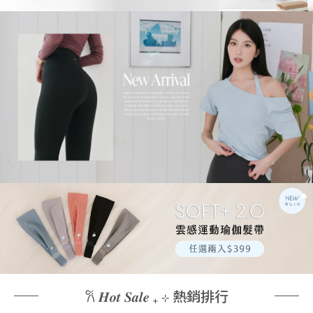
𐙚 𝑯𝒐𝒕 𝑺𝒂𝒍𝒆 ₊ ⊹ 熱銷排行