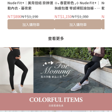
Nude Fit+｜美背扭結 掛脖運
⊹₊ 春夏新色 ₊⊹ Nude Fit+｜
Nude
動內衣 - 暮夜紫
無痕包覆 零感裸肌瑜伽褲 - 暮
動內衣
夜紫
NT$890
NT$1,190
NT$1,150
NT$1,380
NT$8
加入購物車
加入購物車
查看更多