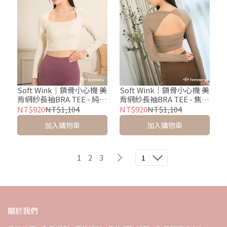
Soft Wink｜鎖骨小心機 美
Soft Wink｜鎖骨小心機 美
背網紗長袖BRA TEE - 純淨
背網紗長袖BRA TEE - 焦糖
白
杏
NT$920
NT$1,104
NT$920
NT$1,104
加入購物車
加入購物車
1
2
3
1
關於我們