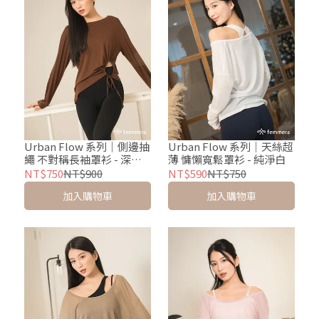
Urban Flow 系列｜側邊抽
Urban Flow 系列｜天絲超
繩 不對稱長袖罩衫 - 深褐
薄 慵懶寬鬆罩衫 - 純淨白
棕
NT$750
NT$900
NT$590
NT$750
加入購物車
加入購物車