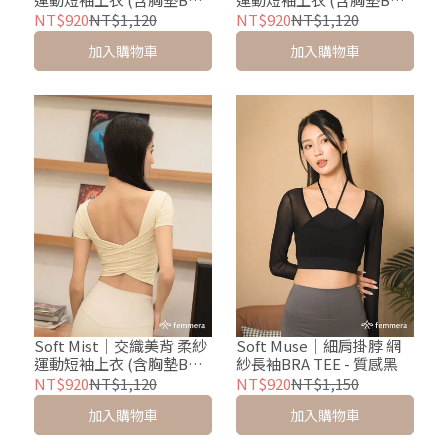
TEE) - 柔粉紫
TEE) - 冰川藍
NT$920
NT$1,120
NT$920
NT$1,120
加入購物車
加入購物車
Soft Mist｜交織美背 柔紗
Soft Muse｜細肩掛脖 網
運動短袖上衣 (含胸墊BRA
紗長袖BRA TEE - 質感黑
TEE) - 柔杏白
NT$920
NT$1,120
NT$920
NT$1,150
加入購物車
加入購物車