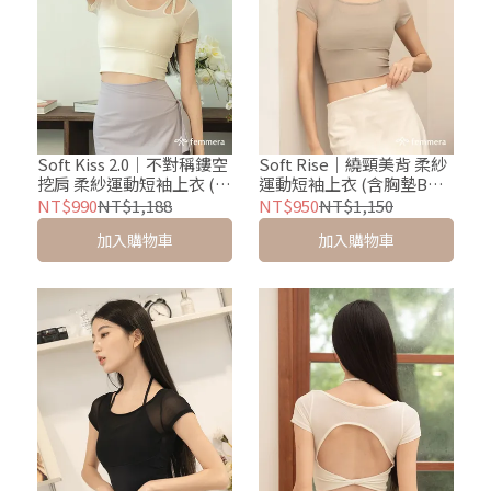
Soft Kiss 2.0｜不對稱鏤空
Soft Rise｜繞頸美背 柔紗
挖肩 柔紗運動短袖上衣 (含
運動短袖上衣 (含胸墊BRA
胸墊BRA TEE) - 柔光白
TEE) - 蜜香裸杏
NT$990
NT$1,188
NT$950
NT$1,150
加入購物車
加入購物車