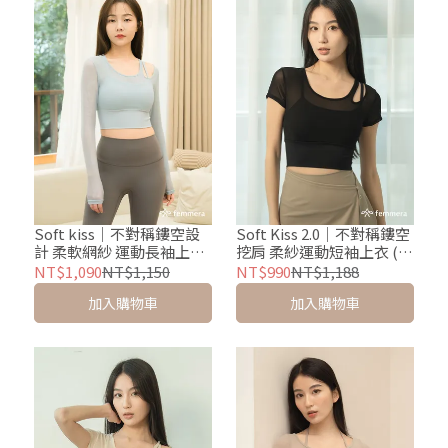
Soft kiss｜不對稱鏤空設
Soft Kiss 2.0｜不對稱鏤空
計 柔軟網紗 運動長袖上衣
挖肩 柔紗運動短袖上衣 (含
(含胸墊BRA TEE) - 寶寶藍
胸墊BRA TEE) - 夜幕黑
NT$1,090
NT$1,150
NT$990
NT$1,188
加入購物車
加入購物車