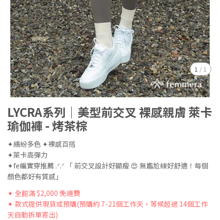
1
/
1
LYCRA系列｜美型前交叉 裸感親膚 萊卡
瑜伽褲 - 烤茶棕
✦繽紛多色 ✦裸感百搭
✦萊卡高彈力
✦fe編實穿推薦 .ᐟ.ᐟ 「 前交叉設計好顯瘦 😍 無尷尬線好舒適！每個
顏色都好有質感」
✦ 全館滿 $2,000 免運費
✦ 款式提供現貨或預購(預購約 7-21個工作天，等候超過 14個工作
天自動拆單寄出)