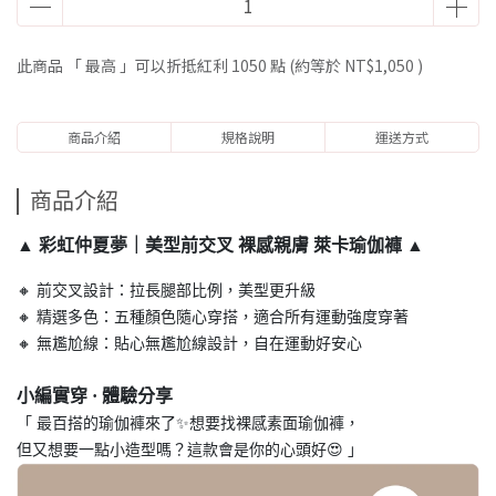
此商品 「 最高 」可以折抵紅利
1050
點 (約等於
NT$1,050
)
商品介紹
規格說明
運送方式
商品介紹
▲ 彩虹仲夏夢｜美型前交叉 裸感親膚 萊卡瑜伽褲 ▲
🔸 前交叉設計：拉長腿部比例，美型更升級
🔸 精選多色：五種顏色隨心穿搭，適合所有運動強度穿著
🔸 無尷尬線：貼心無尷尬線設計，自在運動好安心
小編實穿
·
體驗分享
「 最百搭的瑜伽褲來了✨想要找裸感素面瑜伽褲，
但又想要一點小造型嗎？這款會是你的心頭好😍 」