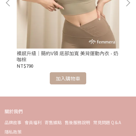
裸感升級｜簡約V領 底部加寬 美背運動內衣 - 奶
裸
咖棕
油
NT$790
NT
加入購物車
關於我們
品牌故事
會員福利
寄售據點
售後服務說明
常見問題 Q＆A
隱私政策