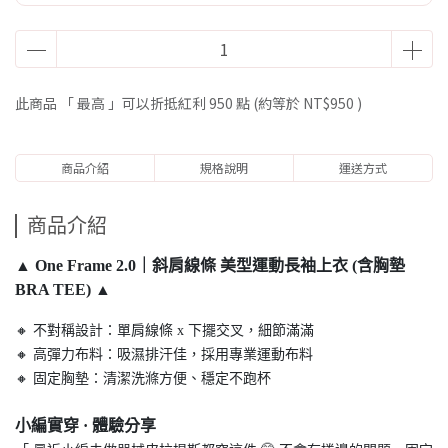
此商品 「 最高 」可以折抵紅利
950
點 (約等於
NT$950
)
商品介紹
規格說明
運送方式
商品介紹
▲
One Frame 2.0｜斜肩線條 美型運動長袖上衣 (含胸墊
BRA TEE)
▲
🔸 不對稱設計：單肩線條 x 下擺交叉，細節滿滿
🔸 高彈力布料：吸濕排汗佳，採用專業運動布料
🔸 固定胸墊：清潔洗滌方便、穩定不跑杯
小編實穿
·
體驗分享