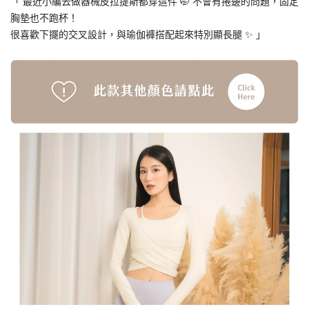
「 最近小編去做器械皮拉提斯都穿這件 🤭 不會有捲邊的問題，固定
胸墊也不跑杯！
很喜歡下擺的交叉設計，與瑜伽褲搭配起來特別顯長腿 ✨ 」