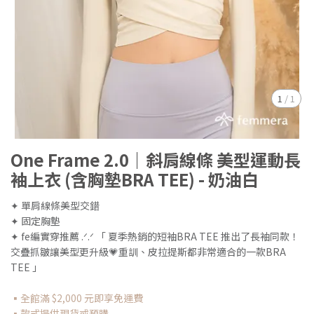
1
/
1
One Frame 2.0｜斜肩線條 美型運動長
袖上衣 (含胸墊BRA TEE) - 奶油白
✦ 單肩線條美型交錯
✦ 固定胸墊
✦ fe編實穿推薦 .ᐟ.ᐟ 「 夏季熱銷的短袖BRA TEE 推出了長袖同款！
交疊抓皺讓美型更升級💗重訓、皮拉提斯都非常適合的一款BRA
TEE 」
▪全館滿 $2,000 元即享免運費
▪款式提供現貨或預購