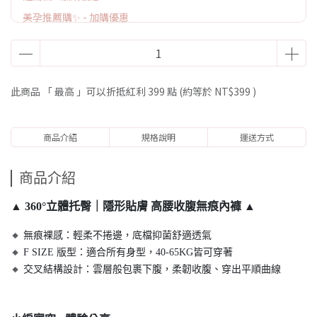
美孕推薦購✨ - 加購優惠
此商品 「 最高 」可以折抵紅利
399
點 (約等於
NT$399
)
商品介紹
規格說明
運送方式
商品介紹
▲ 360°立體托臀｜隱形貼膚 高腰收腹無痕內褲 ▲
🔸 無痕裸感：輕柔不捲邊，底檔抑菌舒適透氣
🔸 F SIZE 版型：適合所有身型，40-65KG皆可穿著
🔸 交叉結構設計：雲層般包裹下腹，柔韌收腹、穿出平順曲線