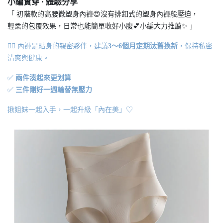
小編實穿
·
體驗分享
「 初階款的高腰微塑身內褲😍沒有排釦式的塑身內褲般壓迫，
輕柔的包覆效果，日常也能簡單收好小腹💕小編大力推薦✨ 」
👯‍♀️
內褲是貼身的親密夥伴，建議
3～6個月定期汰舊換新
，保持私密
清爽與健康。
✅
兩件湊起來更划算
✅
三件剛好一週輪替無壓力
揪姐妹一起入手，一起升級「內在美」♡