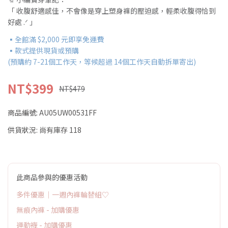
「 收腹舒適感佳，不會像是穿上塑身褲的壓迫感，輕柔收腹得恰到
好處 .ᐟ 」
▪全館滿 $2,000 元即享免運費
▪款式提供現貨或預購
(預購約 7-21個工作天，等候超過 14個工作天自動拆單寄出)
NT$399
NT$479
商品編號:
AU05UW00531FF
供貨狀況:
尚有庫存 118
此商品參與的優惠活動
多件優惠｜一週內褲輪替組♡
無痕內褲 - 加購優惠
運動襪 - 加購優惠