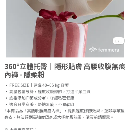
1
/
1
360°立體托臀｜隱形貼膚 高腰收腹無痕
內褲 - 隱柔粉
▪ FREE SIZE｜建議 40–65 kg 穿著
▪ 高腰包覆設計，輕度收腹修飾，打造平順曲線
▪ 底襠添加抑菌成分🕊️，守護私密健康
▪ 適合日常穿著，舒適無痕、不易勒肉
❗ 本商品為「高腰收腹無痕內褲」，提供輕度修飾效果，並非專業塑
身衣，無法達到高強度塑身或大幅縮腹效果，購買前請留意。
🔖 小編實穿筆記：